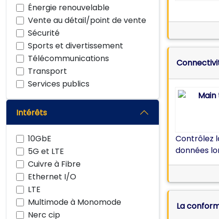
Énergie renouvelable
Vente au détail/point de vente
Sécurité
Sports et divertissement
Télécommunications
Connectivi
Transport
Services publics
Intérêts
10GbE
Contrôlez l
données lor
5G et LTE
Cuivre à Fibre
Ethernet I/O
LTE
Multimode à Monomode
La conform
Nerc cip