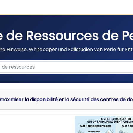
e de Ressources de P
he Hinweise, Whitepaper und Fallstudien von Perle für En
ximiser la disponibilité et la sécurité des centres de d