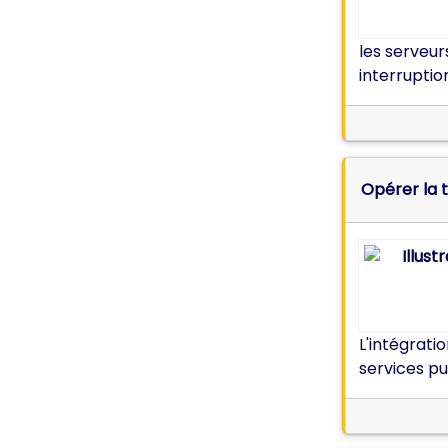
les serveu
interruptio
Opérer la 
L'intégrati
services pu