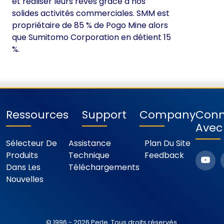
et réaliser leurs rêves grâce à nos
solides activités commerciales. SMM est
propriétaire de 85 % de Pogo Mine alors
que Sumitomo Corporation en détient 15
%.
Ressources
Support
Company
Conn
Avec
Sélecteur De
Assistance
Plan Du Site
Produits
Technique
Feedback
Dans Les
Téléchargements
Nouvelles
© 1996 - 2026 Perle. Tous droits réservés.