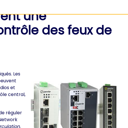
rent une
ontrôle des feux de
qués. Les
 peuvent
dios et
le central,
de réguler
d Network
rculation.