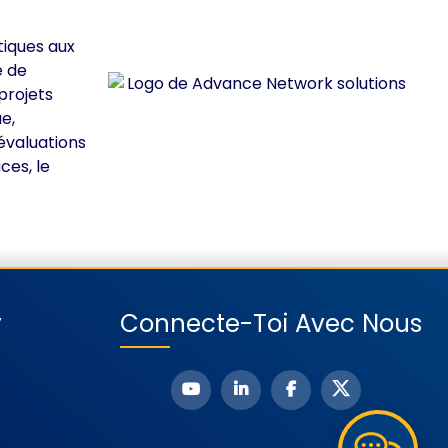
tiques aux
e de
projets
e,
évaluations
ces, le
y
Connecte-Toi Avec Nous