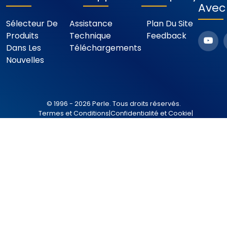
Avec
Sélecteur De
Assistance
Plan Du Site
Produits
Technique
Feedback
Dans Les
Téléchargements
Nouvelles
© 1996 - 2026 Perle. Tous droits réservés.
Termes et Conditions
|
Confidentialité et Cookie
|