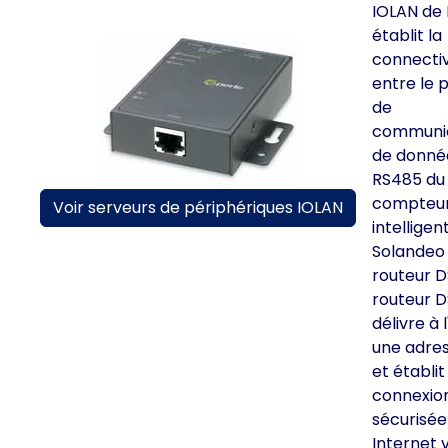
IOLAN de 
établit la
connectiv
entre le 
de
communi
de donné
RS485 du
compteu
Voir serveurs de périphériques IOLAN
intelligen
Solandeo 
routeur D
routeur D
délivre à 
une adres
et établit
connexio
sécurisée
Internet v