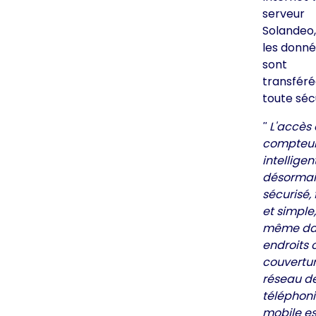
serveur
Solandeo,
les donn
sont
transféré
toute sécu
L'accès
compteu
intelligen
désormai
sécurisé, 
et simple,
même dan
endroits 
couvertu
réseau d
téléphon
mobile es