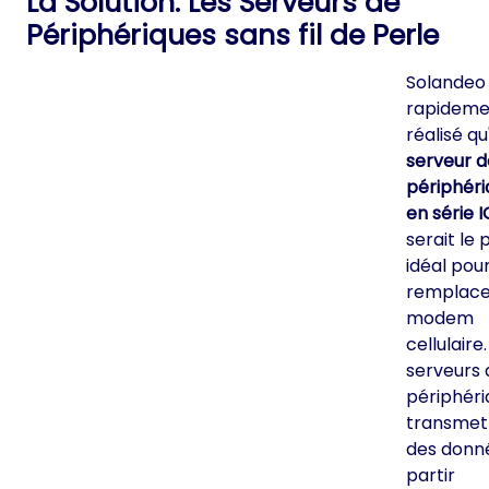
La Solution: Les Serveurs de
Périphériques sans fil de Perle
Solandeo
rapideme
réalisé qu
serveur d
périphéri
en série 
serait le 
idéal pou
remplace
modem
cellulaire.
serveurs 
périphéri
transmet
des donn
partir