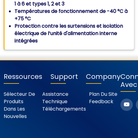
1 à 6 et types 1, 2 et 3
Températures de fonctionnement de -40 °C à
+75 °C
Protection contre les surtensions et isolation
électrique de l’unité d'alimentation interne
intégrées
Ressources
Support
Company
Conn
Avec
Sélecteur De
Assistance
Plan Du Site
Produits
Technique
Feedback
Dans Les
Téléchargements
Nouvelles