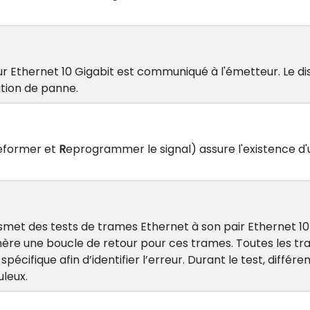
ur Ethernet 10 Gigabit est communiqué à l'émetteur. Le dis
ation de panne.
eformer et
R
eprogrammer le signal) assure l'existence d'u
ansmet des tests de trames Ethernet à son pair Ethernet 10
re une boucle de retour pour ces trames. Toutes les tr
pécifique afin d’identifier l’erreur. Durant le test, diff
uleux.