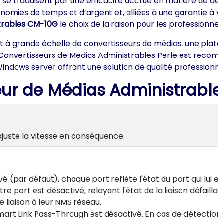
ns se traduisent par une efficacité accrue en matière de 
omies de temps et d’argent et, alliées à une garantie à v
trables CM-10G
le choix de la raison pour les professionne
à grande échelle de convertisseurs de médias, une platef
es Convertisseurs de Medias Administrables Perle est rec
Windows server offrant une solution de qualité professionn
eur de Médias Administrab
juste la vitesse en conséquence.
 (par défaut), chaque port reflète l'état du port qui lui
autre port est désactivé, relayant l'état de la liaison défai
e liaison à leur NMS réseau.
art Link Pass-Through est désactivé. En cas de détection 