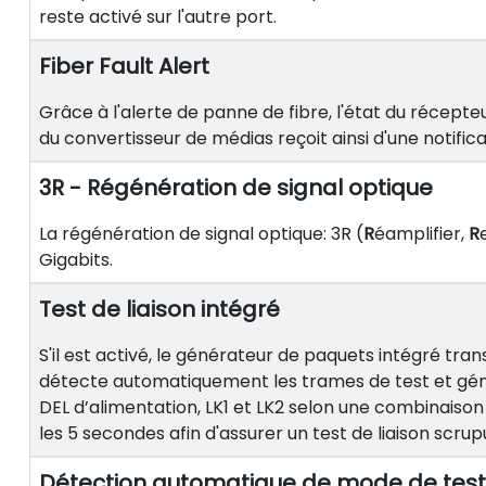
reste activé sur l'autre port.
Fiber Fault Alert
Grâce à l'alerte de panne de fibre, l'état du récepte
du convertisseur de médias reçoit ainsi d'une notific
3R - Régénération de signal optique
La régénération de signal optique: 3R (
R
éamplifier,
R
Gigabits.
Test de liaison intégré
S'il est activé, le générateur de paquets intégré tr
détecte automatiquement les trames de test et génè
DEL d’alimentation, LK1 et LK2 selon une combinaison s
les 5 secondes afin d'assurer un test de liaison scrup
Détection automatique de mode de test