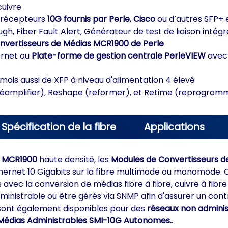
cuivre
rs-récepteurs
10G fournis par Perle
,
Cisco
ou d’autres SFP+
h, Fiber Fault Alert, Générateur de test de liaison intég
nvertisseurs de Médias MCR1900 de Perle
ernet ou
Plate-forme de gestion centrale PerleVIEW
avec
 mais aussi de XFP à niveau d'alimentation 4 élevé
(réamplifier), Reshape (reformer), et Retime (reprogram
Spécification de la fibre
Applications
s MCR1900
haute densité, les
Modules de Convertisseurs d
thernet 10 Gigabits sur la fibre multimode ou monomode.
ec la conversion de médias fibre à fibre, cuivre à fibre
inistrable ou être gérés via SNMP afin d'assurer un contr
 sont également disponibles pour des
réseaux non adminis
Médias Administrables SMI-10G Autonomes.
.