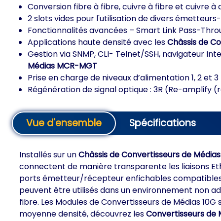
Conversion fibre à fibre, cuivre à fibre et cuivre à 
2 slots vides pour l'utilisation de divers émetteu
Fonctionnalités avancées – Smart Link Pass-Throug
Applications haute densité avec les
Châssis de Co
Gestion via SNMP, CLI- Telnet/SSH, navigateur Int
Médias MCR-MGT
Prise en charge de niveaux d’alimentation 1, 2 et 3
Régénération de signal optique : 3R (Re-amplify 
Vue d'ensemble
Spécifications
Installés sur un
Châssis de Convertisseurs de Média
connectent de manière transparente les liaisons E
ports émetteur/récepteur enfichables compatibles av
peuvent être utilisés dans un environnement non adm
fibre. Les Modules de Convertisseurs de Médias 10G
moyenne densité, découvrez les
Convertisseurs de 