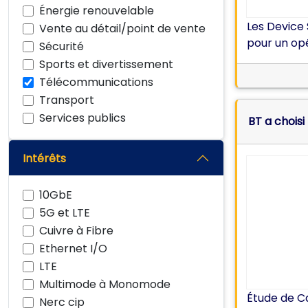
Énergie renouvelable
Les Device 
Vente au détail/point de vente
pour un op
Sécurité
Sports et divertissement
Télécommunications
Transport
Services publics
Intérêts
10GbE
5G et LTE
Cuivre à Fibre
Ethernet I/O
LTE
Multimode à Monomode
Étude de Ca
Nerc cip