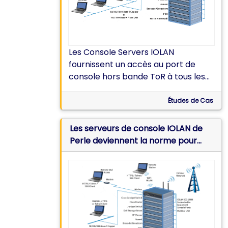
Les Console Servers IOLAN
fournissent un accès au port de
console hors bande ToR à tous les
commutateurs, contrôleurs WLAN
et serveurs VPN dans
Études de Cas
l’infrastructure réseau du centre de
données.
Les serveurs de console IOLAN de
Perle deviennent la norme pour
l’administration hors bande chez
QBE