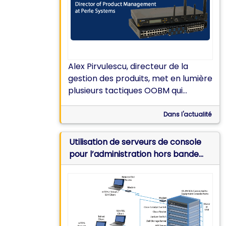
Alex Pirvulescu, directeur de la
gestion des produits, met en lumière
plusieurs tactiques OOBM qui
peuvent être utilisées pour simplifier
et renforcer l'accès DC OOBM à
Dans l'actualité
distance.
Utilisation de serveurs de console
pour l’administration hors bande
(OOBM) dans les centres de
données du campus universitaire