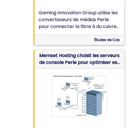
Gaming Innovation Group utilise les
convertisseurs de médias Perle
pour connecter la fibre à du cuivre
10 GbE dans son nouveau centre de
données iGaming Cloud à Malte.
Études de Cas
Memset Hosting choisit les serveurs
de console Perle pour optimiser ses
racks