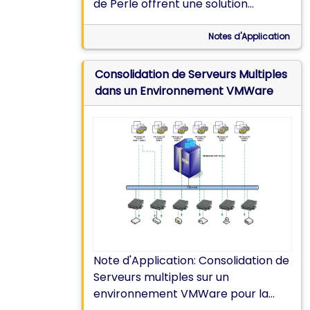
de Perle offrent une solution
d’administration OoB pour les
équipements Cisco en cas de panne
Notes d'Application
du réseau.
Consolidation de Serveurs Multiples
dans un Environnement VMWare
Note d'Application: Consolidation de
Serveurs multiples sur un
environnement VMWare pour la