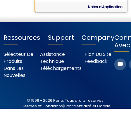
communication avec des
équipements série directement
Notes d'Application
rattachés
Ressources
Support
Company
Conn
Avec
Sélecteur De
Assistance
Plan Du Site
Produits
Technique
Feedback
Dans Les
Téléchargements
Nouvelles
© 1996 - 2026 Perle. Tous droits réservés.
Termes et Conditions
|
Confidentialité et Cookie
|