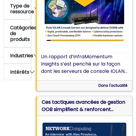
Type de
ressource
Catégories
de
produits
Industries
Un rapport d’InfraMomentum
Insights s’est penché sur la façon
dont les serveurs de console IOLAN
Intérêts
de Perle sont conçus pour offrir le
bon niveau de fonctionnalité et de
Dans l'actualité
flexibilité OOBM pour les
constructions complexes de
Ces tactiques avancées de gestion
centres de données.
OOB simplifient & renforcent
l’accès aux centres de données à
distance