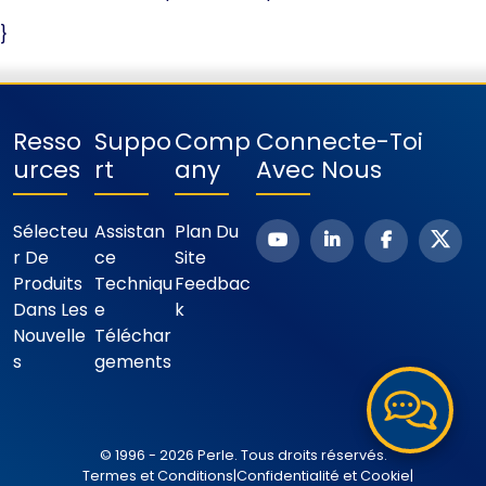
}
Resso
Suppo
Comp
Connecte-Toi
Urces
Rt
Any
Avec Nous
Sélecteu
Assistan
Plan Du
R De
Ce
Site
Produits
Techniqu
Feedbac
Dans Les
E
K
Nouvelle
Téléchar
S
Gements
© 1996 - 2026 Perle. Tous droits réservés.
Termes et Conditions
|
Confidentialité et Cookie
|