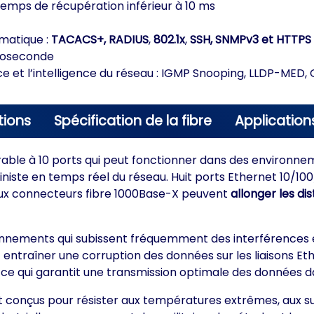
emps de récupération inférieur à 10 ms
rmatique :
TACACS+, RADIUS
,
802.1x
,
SSH, SNMPv3 et HTTPS
croseconde
 et l’intelligence du réseau : IGMP Snooping, LLDP-MED,
tions
Spécification de la fibre
Application
ble à 10 ports qui peut fonctionner dans des environnem
ste en temps réel du réseau. Huit ports Ethernet 10/100
 deux connecteurs fibre 1000Base-X peuvent
allonger les d
nvironnements qui subissent fréquemment des interférences
nt entraîner une corruption des données sur les liaisons 
, ce qui garantit une transmission optimale des données da
 conçus pour résister aux températures extrêmes, aux sur