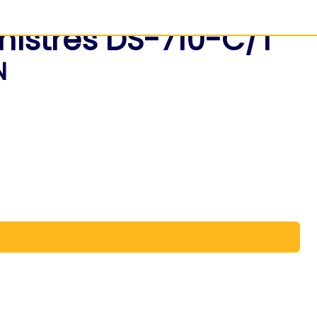
nistrés DS-710-C/T
N