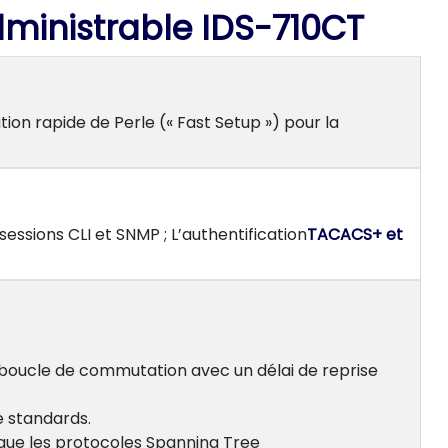
dministrable IDS-710CT
on rapide de Perle (« Fast Setup ») pour la
sessions CLI et SNMP ; L’authentification
TACACS+ et
boucle de commutation avec un délai de reprise
e standards.
 que les protocoles Spanning Tree