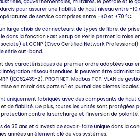
strielle, gouvernementales, militaires, le pétrole et le ga
rcis pour assurer une fiabilité de haut niveau entre -10 
mpératures de service comprises entre -40 et +70 °C.
 un large choix de connecteurs, de types de fibre, de pri
ble dans la fonction Fast Setup de Perle permet la mise e
sociate) et CCNP (Cisco Certified Network Professional)
le série out-band.
 des caractéristiques de premier ordre adaptées aux en
et d’intégration réseau étendues. ls peuvent être adminis
MRP (IEC62439-2), PROFINET, Modbus TCP, VLAN de gesti
mise en miroir des ports N:1 et journal des alertes locales.
sont uniquement fabriqués avec des composants de haut d
et de fiabilité. De plus, toutes les unités sont protégées 
rotection contre la surcharge et l’inversion de polarité.
us de 35 ans et a investi ce savoir-faire unique dans la 
ues années un élément clé de vos systèmes.