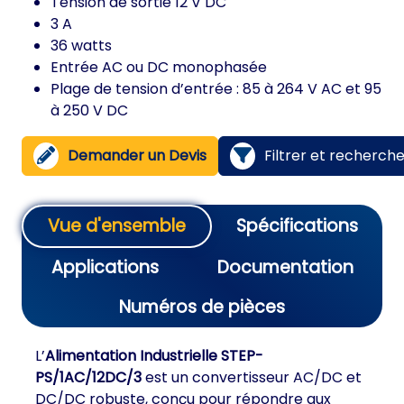
Tension de sortie 12 V DC
3 A
36 watts
Entrée AC ou DC monophasée
Plage de tension d’entrée : 85 à 264 V AC et 95
à 250 V DC
Demander un Devis
Filtrer et recherch
Vue d'ensemble
Spécifications
Applications
Documentation
Numéros de pièces
L’
Alimentation Industrielle STEP-
PS/1AC/12DC/3
est un convertisseur AC/DC et
DC/DC robuste, conçu pour répondre aux