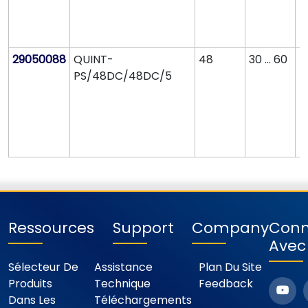
29050088
QUINT-
48
30 ... 60
4
PS/48DC/48DC/5
Ressources
Support
Company
Conn
Avec
Sélecteur De
Assistance
Plan Du Site
Produits
Technique
Feedback
Dans Les
Téléchargements