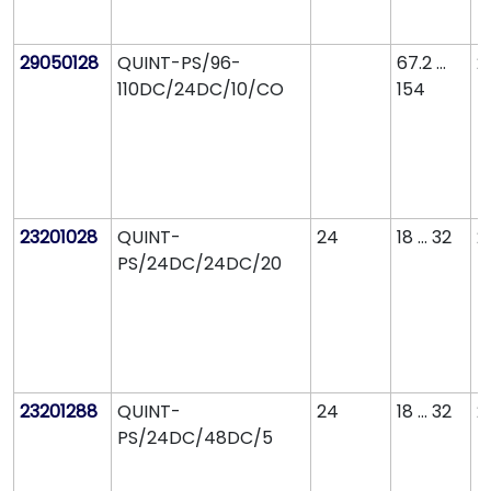
29050128
QUINT-PS/96-
67.2 ...
2
110DC/24DC/10/CO
154
23201028
QUINT-
24
18 ... 32
2
PS/24DC/24DC/20
23201288
QUINT-
24
18 ... 32
2
PS/24DC/48DC/5