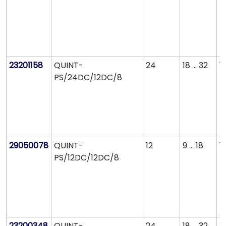
23201158
QUINT-
24
18 ... 32
1
PS/24DC/12DC/8
29050078
QUINT-
12
9 ... 18
1
PS/12DC/12DC/8
23200348
QUINT-
24
18 ... 32
2