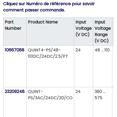
Cliquez sur Numéro de référence pour savoir
comment passer commande.
Part
Product Name
Input
Input
O
Number
Voltage
Voltage
V
(V DC)
Range
(
(V DC)
10667088
QUINT4-PS/48-
24
48 ... 110
2
110DC/24DC/2.5/PT
23209248
QUINT-
24
360 ...
2
PS/3AC/24DC/20/CO
575