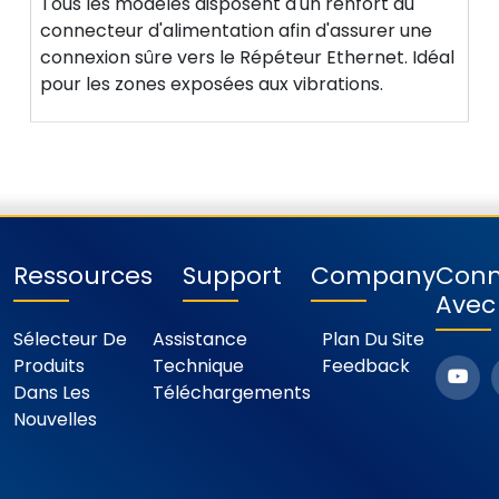
Tous les modèles disposent d'un renfort du
connecteur d'alimentation afin d'assurer une
connexion sûre vers le Répéteur Ethernet. Idéal
pour les zones exposées aux vibrations.
Ressources
Support
Company
Conn
Avec
Sélecteur De
Assistance
Plan Du Site
Produits
Technique
Feedback
Dans Les
Téléchargements
Nouvelles