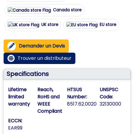
Canada store
UK store
EU store
Demander un Devis
Trouver un distributeur
Specifications
Lifetime
Reach,
HTSUS
UNSPSC
limited
RoHS and
Number:
Code:
warranty
WEEE
8517.62.0020
32130000
Compliant
ECCN:
EAR99