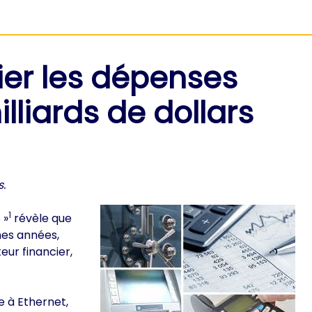
ier les dépenses
lliards de dollars
s.
1
 »
révèle que
es années,
eur financier,
e à Ethernet,