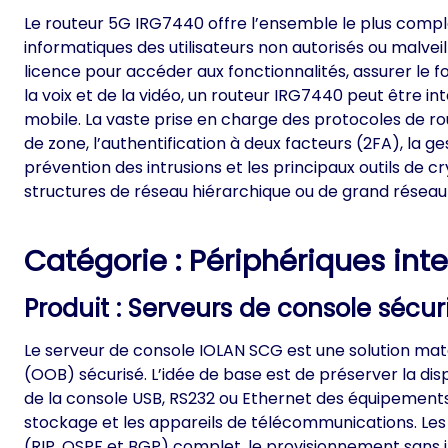
Le routeur 5G IRG7440 offre l’ensemble le plus comple
informatiques des utilisateurs non autorisés ou malveil
licence pour accéder aux fonctionnalités, assurer le 
la voix et de la vidéo, un routeur IRG7440 peut être in
mobile. La vaste prise en charge des protocoles de ro
de zone, l’authentification à deux facteurs (2FA), la g
prévention des intrusions et les principaux outils de
structures de réseau hiérarchique ou de grand réseau 
Catégorie : Périphériques inte
Produit :
Serveurs de console sécur
Le serveur de console IOLAN SCG est une solution mat
(OOB) sécurisé. L’idée de base est de préserver la disp
de la console USB, RS232 ou Ethernet des équipements 
stockage et les appareils de télécommunications. Les
(RIP, OSPF et BGP) complet, le provisionnement sans i