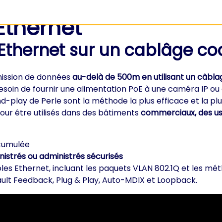
Ethernet
thernet sur un cablâge coa
mission de données
au-delà de 500m en utilisant un câblag
soin de fournir une alimentation PoE à une caméra IP ou
d-play de Perle sont la méthode la plus efficace et la pl
pour être utilisés dans des bâtiments
commerciaux, des us
 cumulée
istrés ou administrés sécurisés
es Ethernet, incluant les paquets VLAN 802.1Q et les mé
Fault Feedback, Plug & Play, Auto-MDIX et Loopback.