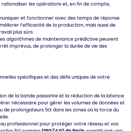
rationaliser les opérations et, en fin de compte,
communiquer et fonctionner avec des temps de réponse
iorer l’efficacité de la production, mais aussi de
avail plus sûrs.
, les algorithmes de maintenance prédictive peuvent
rêt imprévus, de prolonger la durée de vie des
nelles spécifiques et des défis uniques de votre
on de la bande passante et la réduction de la latence
vérer nécessaire pour gérer les volumes de données et
s ou de prolongateurs 5G dans les zones où la force du
lle.
veau professionnel pour protéger votre réseau et vos
sserelles 5G comme
l’IRG7440 de Perle
, constituent une