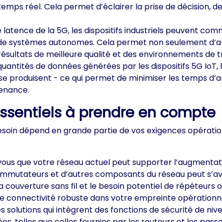
ps réel. Cela permet d’éclairer la prise de décision, de 
le latence de la 5G, les dispositifs industriels peuvent 
de systèmes autonomes. Cela permet non seulement d’amél
résultats de meilleure qualité et des environnements de tr
quantités de données générées par les dispositifs 5G IoT
se produisent - ce qui permet de minimiser les temps d’ar
enance.
 essentiels à prendre en compte
 besoin dépend en grande partie de vos exigences opération
ous que votre réseau actuel peut supporter l’augmentati
s commutateurs et d’autres composants du réseau peut s’a
e la couverture sans fil et le besoin potentiel de répéteur
une connectivité robuste dans votre empreinte opérationne
 solutions qui intègrent des fonctions de sécurité de ni
s, telles que celles fournies par les routeurs et les pa