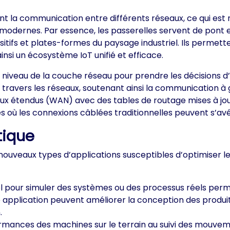
t la communication entre différents réseaux, ce qui est n
 modernes. Par essence, les passerelles servent de pont e
tifs et plates-formes du paysage industriel. Ils permetten
nsi un écosystème IoT unifié et efficace.
t au niveau de la couche réseau pour prendre les décisio
ravers les réseaux, soutenant ainsi la communication à gr
aux étendus (WAN) avec des tables de routage mises à j
es où les connexions câblées traditionnelles peuvent s’avé
tique
nouveaux types d’applications susceptibles d’optimiser les
el pour simuler des systèmes ou des processus réels perme
tte application peuvent améliorer la conception des produi
.
ormances des machines sur le terrain au suivi des mouvem