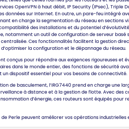
ervices OpenVPN à haut débit, IP Security (IPsec), Tripl
es données sur Internet. En outre, un pare-feu intégré av
nant en charge la segmentation du réseau en sections virtu
mpatibilité des installations et du potentiel d’évolutivité
ce, notamment un outil de configuration de serveur basé s
entralisée. Ces fonctionnalités facilitent la gestion direc
n d’optimiser la configuration et le dépannage du réseau.
sont conçus pour répondre aux exigences rigoureuses et év
laires dans le monde entier, des fonctions de sécurité a
un dispositif essentiel pour vos besoins de connectivité.
olution de basculement, l’IRG7440 prend en charge une lar
rveillance à distance et à la gestion de flotte. Avec de
nsommation d’énergie, ces routeurs sont équipés pour re
de Perle peuvent améliorer vos opérations industrielles e