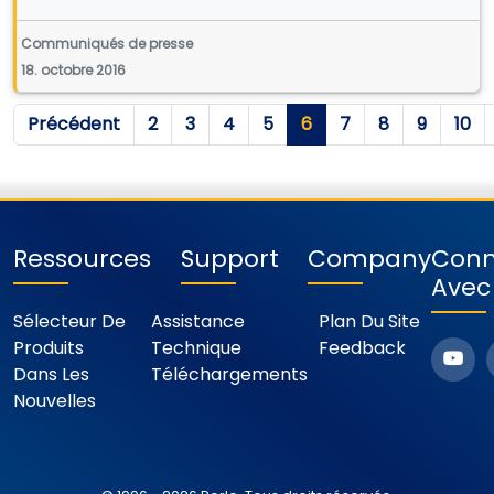
Communiqués de presse
18. octobre 2016
Précédent
2
3
4
5
6
7
8
9
10
Ressources
Support
Company
Conn
Avec
Sélecteur De
Assistance
Plan Du Site
Produits
Technique
Feedback
Dans Les
Téléchargements
Nouvelles